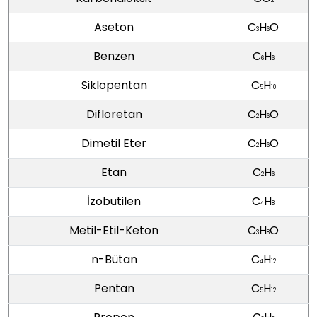
2
Aseton
C
H
O
3
6
Benzen
C
H
6
6
Siklopentan
C
H
5
10
Difloretan
C
H
O
2
6
Dimetil Eter
C
H
O
2
6
Etan
C
H
2
6
İzobütilen
C
H
4
8
Metil-Etil-Keton
C
H
O
3
8
n-Bütan
C
H
4
12
Pentan
C
H
5
12