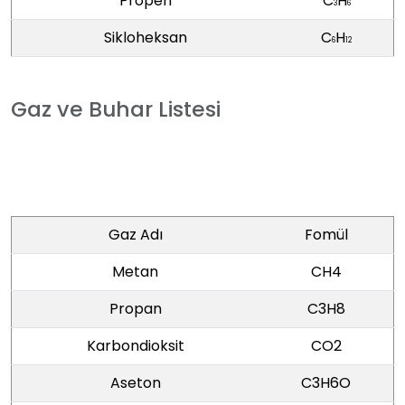
Propen
C
H
3
6
Sikloheksan
C
H
6
12
Gaz ve Buhar Listesi
Gaz Adı
Fomül
Metan
CH4
Propan
C3H8
Karbondioksit
CO2
Aseton
C3H6O