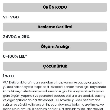
ÜRÜN KODU
VF-VGD
Besleme Gerilimi
24VDC ± 25%
Ölçüm Aralığı
0-100% LEL*
Çözünürlük
1% LEL
VFA Elektronik tarafından sunulan cihaz, yanıcı ve patlayıcı gazları
yüksek hassasiyetle tespit eder. Kızılötesi sensör teknolojisi sayesinde,
katalitik veya elektrokimyasal sensörler gibi bir kimyasal reaksiyona
göre ölçüm yapmaz ve çevredeki bozucu etkiler olan sıcaklık, basınç
ve diğer gazlardan da etkilenmez. Bu sayede, yüksek performans
sağlar ve sürekli kalibrasyon ihtiyacı duymaz, bakım gerektirmez ve
daha uzun ömürlü bir çözüm sağlar. Gelişmiş bir mikro-denetleyici