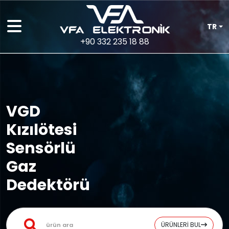
TR
+90 332 235 18 88
VGD
Kızılötesi
Sensörlü
Gaz
Dedektörü
ÜRÜNLERİ BUL