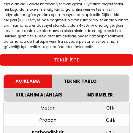
çipi olan akıllı devre kartında yer alan gömülü yazılım algoritması,
her koşulda mükemmel algılama garantisi verir ve tesisinizin
ihtiyaçlarına göre yazılım optimizasyonları yapılabilir. Dijital röle
çıkışları (NOC) sayesinde bağımsız olarak kullanılabilecek olan cihaz,
aynı zamanda endüstriyel standart olan 4-20mA analog çıkışları
sayesinde kontrol ve otomasyon sistemlerine de entegre edilebilir.
Belirlediğiniz alt ve üst alarm limitlerinde, hedef gaz tespit edilmesi
durumunda derhal tepki verir. Bu sayede, personel ve tesisinizin
güvenliği için tehlikeli koşullar önceden önlenebilir.
TEKLİF İSTE
AÇIKLAMA
TEKNİK TABLO
KULLANIM ALANLARI
İNDİRMELER
Metan
CH
4
Propan
C
H
3
8
Karbondioksit
CO