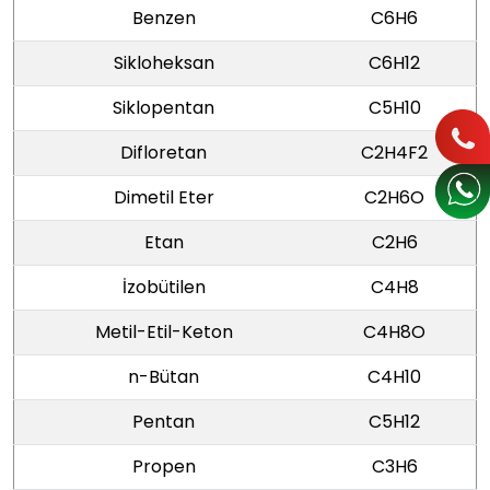
Benzen
C6H6
Sikloheksan
C6H12
Siklopentan
C5H10
Difloretan
C2H4F2
Dimetil Eter
C2H6O
Etan
C2H6
İzobütilen
C4H8
Metil-Etil-Keton
C4H8O
n-Bütan
C4H10
Pentan
C5H12
Propen
C3H6