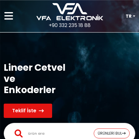
TR
+90 332 235 18 88
Lineer Cetvel
ve
Enkoderler
Teklif İste
ÜRÜNLERİ BUL