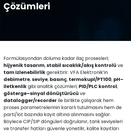
Çözümleri
Formülasyondan doluma kadar ilaç prosesleri;
hijyenik tasarım
,
stabil sıcaklık/akış kontrolü
ve
tam izlenebilirlik
gerektirir. VFA Elektronik’in
debimetre
,
seviye
,
basınç
,
termokupl/PT100
,
pH–
iletkenlik
gibi analitik çözümleri;
PID/PLC kontrol
,
gösterge–sinyal dönüştürücü
ve
datalogger/recorder
ile birlikte çalışarak hem
proses parametrelerinin kararlı tutulmasını hem de
parti/lot bazında kayıt altına alınmasını sağlar.
Böylece CIP/SIP döngüleri doğrulanır, tank seviyeleri
ve transfer hatları güvenle yönetilir, kalite kayıtları