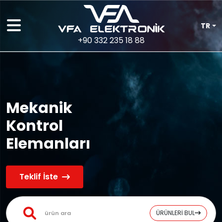
TR
+90 332 235 18 88
Mekanik
Kontrol
Elemanları
Teklif İste
ÜRÜNLERİ BUL