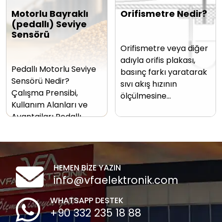
Motorlu Bayraklı
Orifismetre Nedir?
(pedallı) Seviye
Sensörü
Orifismetre veya diğer
adıyla orifis plakası,
Pedallı Motorlu Seviye
basınç farkı yaratarak
Sensörü Nedir?
sıvı akış hızının
Çalışma Prensibi,
ölçülmesine…
Kullanım Alanları ve
Avantajları Pedallı…
HEMEN BİZE YAZIN
info@vfaelektronik.com
WHATSAPP DESTEK
+90 332 235 18 88