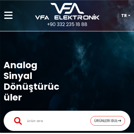
TR
+90 332 235 18 88
Analog
Sinyal
Dönüştürüc
üler
ÜRÜNLERİ BUL