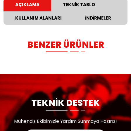
AÇIKLAMA
TEKNİK TABLO
KULLANIM ALANLARI
İNDİRMELER
BENZER ÜRÜNLER
TEKNİK DESTEK
Mühendis Ekibimizle Yardım Sunmaya Hazırız!