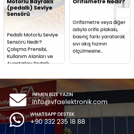
Motorlu Bayraklı
Orifismetre Nedir?
(pedallı) Seviye
Sensörü
Orifismetre veya diğer
adıyla orifis plakası,
Pedallı Motorlu Seviye
basınç farkı yaratarak
Sensörü Nedir?
sıvı akış hızının
Çalışma Prensibi,
ölçülmesine…
Kullanım Alanları ve
Avantajları Pedallı…
HEMEN BİZE YAZIN
info@vfaelektronik.com
WHATSAPP DESTEK
+90 332 235 18 88