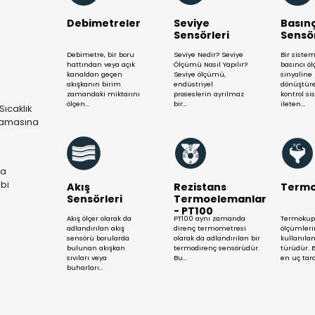
Mühendis Ekibimizle Yardım S
Daha Fazla Gös
Debimetreler
Se
Se
n
Debimetre, bir boru
Sevi