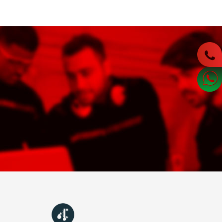
İNDİRMELER
NLER
STEK