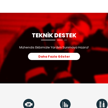
TEKNİK TABLO
KULLANIM ALANLARI
BENZER ÜRÜ
TEKNİK DE