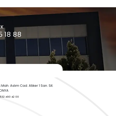
Orifismetre Nedir?
Proses Kontrol Ne
Orifismetre veya diğer
Proses Kontrol Nedir
adıyla orifis plakası,
Proses kontrol, bir ür
basınç farkı yaratarak sıvı
süreci gibi herhangi b