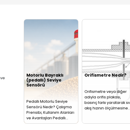
hattından veya açık
Ölçü
kanaldan geçen
Sevi
leri
akışkanın birim
endü
zamandaki miktarını
pros
ölçen…
bir…
Seviye, Basınç, Sıcaklık
retim ve pazarlamasına
ebimetre
triyel hatlarda
assasiyetli debi
Akış
Re
Sensörleri
Te
- 
Akış ölçer olarak da
PT1
adlandırılan akış
dire
sensörü borularda
olar
bulunan akışkan
term
sıvıları veya
Bu…
buharları…