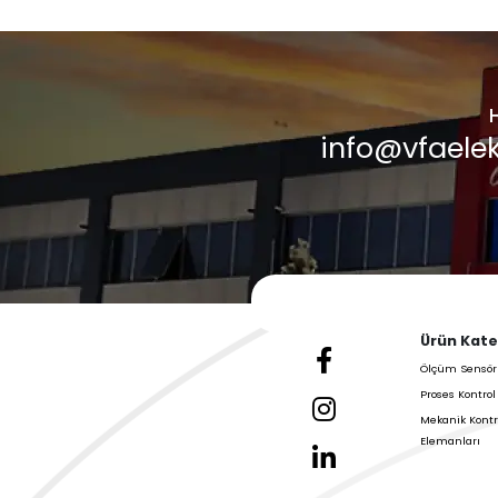
Haberler
Galeri &
Blog
VFA Elektronik'in En 
Güncellemelerini Kon
Daha Fazla