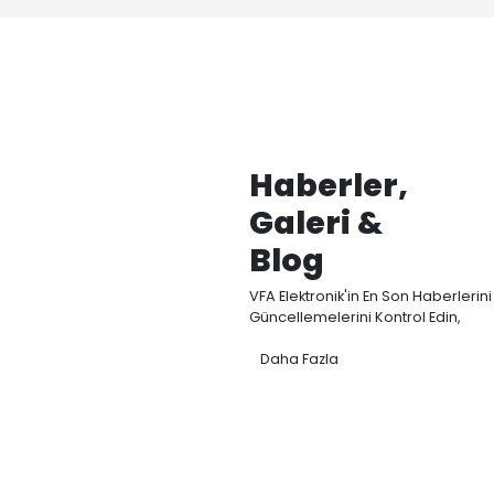
Kategori
VFA Elektronik, Akış, 
sensörleri Ar-Ge, ü
odaklanmaktadır.
Elektromanyetik d
modellerimizle endüs
temassız ve yüksek h
ölçümü sağlıyoruz.