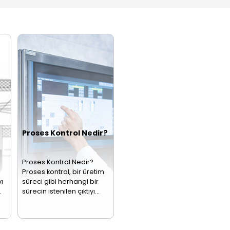
mü Nasıl Yapılır?
basıncı ölçüp elektrik
nedir?Sıcaklık
ye ölçümü,
sinyaline
sensörü, bir
striyel
dönüştürerek proses
nesnenin ya da
eslerin ayrılmaz
kontrol sistemlerine
ortamın sıcaklı
ileten…
değerini ölçen…
zistans
Termokupllar
Gaz
rmoelemanlar
Sensörler
PT100
00 aynı zamanda
Termokupl, sıcaklık
Gaz detektörü o
nç termometresi
ölçümlerinde
da bilinen gaz
ak da adlandırılan bir
kullanılan bir sensör
sensörü, farklı 
odirenç sensörüdür.
türüdür. Bu sensör,
türlerini tespit
en uç tarafından…
bir elektronik…