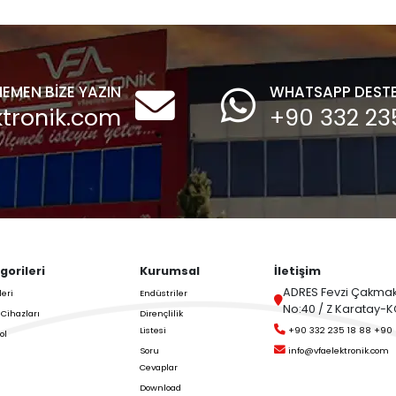
,
Motorlu Bayraklı
Son Haberlerini ve
(pedallı) Seviye
trol Edin,
Sensörü
Pedallı Motorlu Seviye