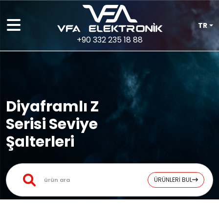
TR
+90 332 235 18 88
Diyaframlı Z
Serisi Seviye
Şalterleri
ÜRÜNLERİ BUL