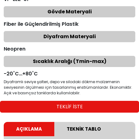
Gövde Materyali
Fiber ile Güçlendirilmiş Plastik
Diyafram Materyali
Neopren
Sıcaklık Aralığı (Tmin-max)
-20˚C…+80˚C
Diyaframlı seviye şalteri, depo ve silodaki dökme malzemenin
seviyesinin ölçülmesi için tasarlanmış enstrümanlardır. Ekonomiktir.
Açık ve basınçsız tanklarda kullanılabilir.
TEKLİF İSTE
AÇIKLAMA
TEKNİK TABLO