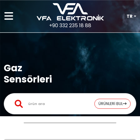
TR
+90 332 235 18 88
Gaz
Sensörleri
ÜRÜNLERİ BUL