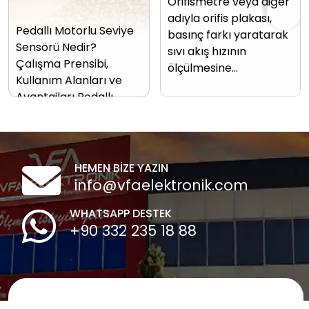
Orifismetre veya diğer
adıyla orifis plakası,
Pedallı Motorlu Seviye
basınç farkı yaratarak
Sensörü Nedir?
sıvı akış hızının
Çalışma Prensibi,
ölçülmesine…
Kullanım Alanları ve
Avantajları Pedallı…
HEMEN BİZE YAZIN
info@vfaelektronik.com
WHATSAPP DESTEK
+90 332 235 18 88