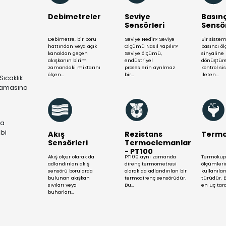
Mühendis Ekibimizle Yardım S
Daha Fazla Gös
Debimetreler
Se
Se
n
Debimetre, bir boru
Sevi