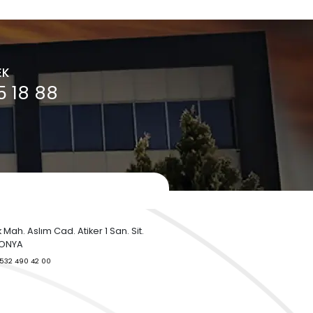
Orifismetre Nedir?
Proses Kontrol Ne
Orifismetre veya diğer
Proses Kontrol Nedir
adıyla orifis plakası,
Proses kontrol, bir ür
basınç farkı yaratarak sıvı
süreci gibi herhangi b