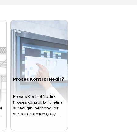
mü Nasıl Yapılır?
basıncı ölçüp elektrik
nedir?Sıcaklık
ye ölçümü,
sinyaline
sensörü, bir
striyel
dönüştürerek proses
nesnenin ya da
eslerin ayrılmaz
kontrol sistemlerine
ortamın sıcaklı
ileten…
değerini ölçen…
zistans
Termokupllar
Gaz
rmoelemanlar
Sensörler
PT100
00 aynı zamanda
Termokupl, sıcaklık
Gaz detektörü o
nç termometresi
ölçümlerinde
da bilinen gaz
ak da adlandırılan bir
kullanılan bir sensör
sensörü, farklı 
odirenç sensörüdür.
türüdür. Bu sensör,
türlerini tespit
en uç tarafından…
bir elektronik…