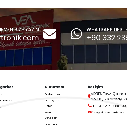
,
Motorlu Bayraklı
Son Haberlerini ve
(pedallı) Seviye
trol Edin,
Sensörü
Pedallı Motorlu Seviye