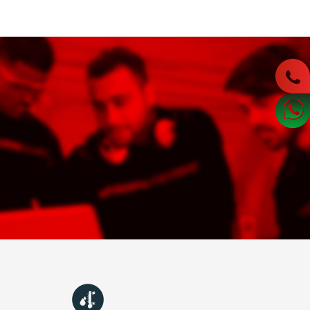
İNDİRMELER
NLER
STEK