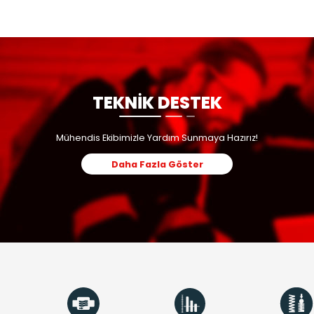
TEKNİK TABLO
KULLANIM ALANLARI
BENZER ÜRÜ
TEKNİK DE