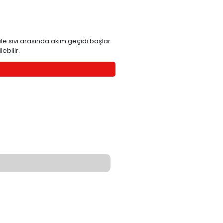
VF-ELC-10
İletken sıvılar
PP katkılı
PP katkılı
viyesine geldiğinde elektrod ile sıvı arasında akım geçidi
öle devresi ile değerlendirilebilir.
TEKLİF İSTE