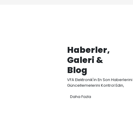
Kategori
VFA Elektronik, Akış, 
sensörleri Ar-Ge, ü
odaklanmaktadır.
Elektromanyetik d
modellerimizle endüs
temassız ve yüksek h
ölçümü sağlıyoruz.