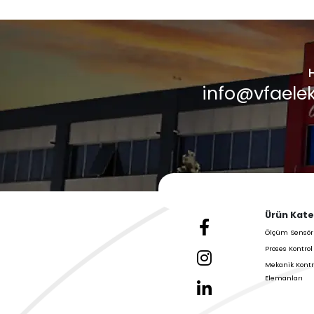
Haberler
Galeri &
Blog
VFA Elektronik'in En 
Güncellemelerini Kon
Daha Fazla