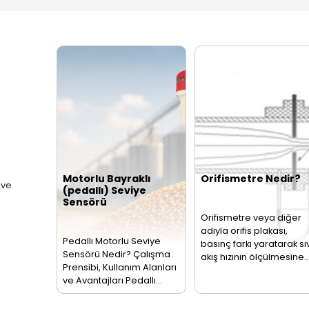
hattından veya açık
Ölçü
kanaldan geçen
Sevi
leri
akışkanın birim
endü
zamandaki miktarını
pros
ölçen…
bir…
Seviye, Basınç, Sıcaklık
retim ve pazarlamasına
ebimetre
triyel hatlarda
assasiyetli debi
Akış
Re
Sensörleri
Te
- 
Akış ölçer olarak da
PT1
adlandırılan akış
dire
sensörü borularda
olar
bulunan akışkan
term
sıvıları veya
Bu…
buharları…