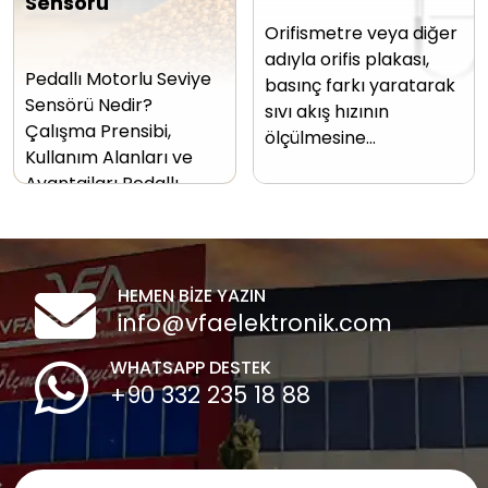
Sensörü
Orifismetre veya diğer
adıyla orifis plakası,
Pedallı Motorlu Seviye
basınç farkı yaratarak
Sensörü Nedir?
sıvı akış hızının
Çalışma Prensibi,
ölçülmesine…
Kullanım Alanları ve
Avantajları Pedallı…
HEMEN BİZE YAZIN
info@vfaelektronik.com
WHATSAPP DESTEK
+90 332 235 18 88