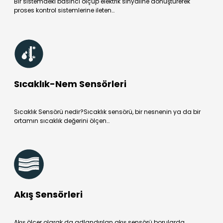
Bir sistemdeki basıncı ölçüp elektrik sinyaline dönüştürerek
proses kontrol sistemlerine ileten…
Sıcaklık-Nem Sensörleri
Sıcaklık Sensörü nedir?Sıcaklık sensörü, bir nesnenin ya da bir
ortamın sıcaklık değerini ölçen…
Akış Sensörleri
Akış ölçer olarak da adlandırılan akış sensörü borularda