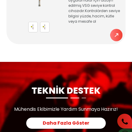
uygulamalar için dizayn
edilmiş VSG seviye kontrol
cihazıdır.Kontrolörden seviye
bilgisi yüzde, hacim, kütle
veya mesafe ol
TEKNİK DESTEK
Mühendis Ekibimizle Yardım Sunmaya Hazırız!
Daha Fazla Göster