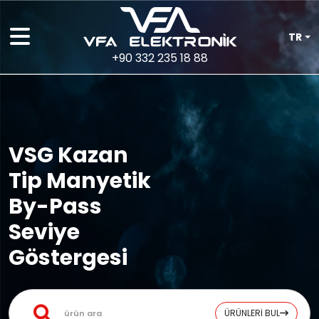
TR
+90 332 235 18 88
VSG Kazan
Tip Manyetik
By-Pass
Seviye
Göstergesi
ÜRÜNLERİ BUL