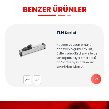
BENZER ÜRÜNLER
TLH Serisi
Hassas ve uzun ömürlü
pozisyon ölçümü; milsiz,
üstten sürgülü dizayn ile az
yer kaplar; bilyalı(mafsallı)
bağlantı sayesinde eksen
kaçıklıklarından et