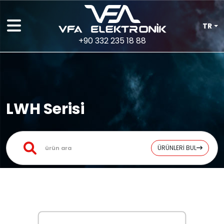
TR
+90 332 235 18 88
LWH Serisi
ÜRÜNLERİ BUL