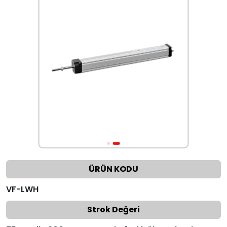
ÜRÜN KODU
VF-LWH
Strok Değeri