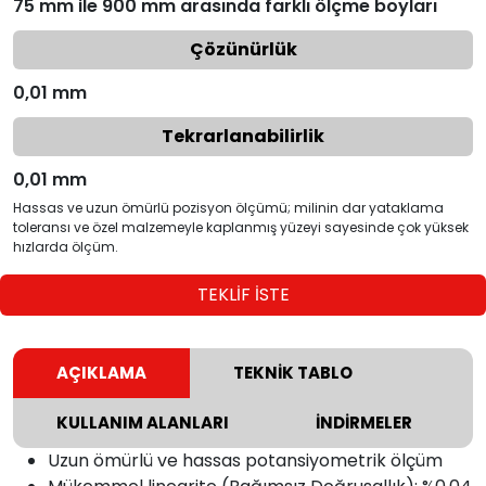
75 mm ile 900 mm arasında farklı ölçme boyları
Çözünürlük
0,01 mm
Tekrarlanabilirlik
0,01 mm
Hassas ve uzun ömürlü pozisyon ölçümü; milinin dar yataklama
toleransı ve özel malzemeyle kaplanmış yüzeyi sayesinde çok yüksek
hızlarda ölçüm.
TEKLİF İSTE
AÇIKLAMA
TEKNİK TABLO
KULLANIM ALANLARI
İNDİRMELER
Uzun ömürlü ve hassas potansiyometrik ölçüm