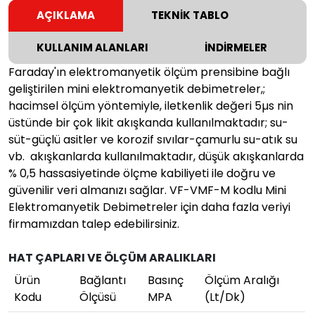
AÇIKLAMA
TEKNİK TABLO
KULLANIM ALANLARI
İNDİRMELER
Faraday'ın elektromanyetik ölçüm prensibine bağlı
geliştirilen mini elektromanyetik debimetreler,;
hacimsel ölçüm yöntemiyle, iletkenlik değeri 5µs nin
üstünde bir çok likit akışkanda kullanılmaktadır; su-
süt-güçlü asitler ve korozif sıvılar-çamurlu su-atık su
vb. akışkanlarda kullanılmaktadır, düşük akışkanlarda
% 0,5 hassasiyetinde ölçme kabiliyeti ile doğru ve
güvenilir veri almanızı sağlar. VF-VMF-M kodlu Mini
Elektromanyetik Debimetreler için daha fazla veriyi
firmamızdan talep edebilirsiniz.
HAT ÇAPLARI VE ÖLÇÜM ARALIKLARI
Ürün
Bağlantı
Basınç
Ölçüm Aralığı
Kodu
Ölçüsü
MPA
(Lt/Dk)