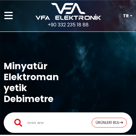
TR
+90 332 235 18 88
Minyatür
Elektroman
yetik
Debimetre
ÜRÜNLERİ BUL