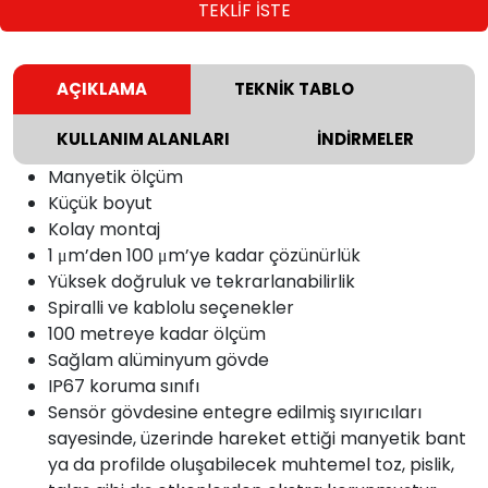
TEKLİF İSTE
AÇIKLAMA
TEKNİK TABLO
KULLANIM ALANLARI
İNDİRMELER
Manyetik ölçüm
Küçük boyut
Kolay montaj
1 μm’den 100 μm’ye kadar çözünürlük
Yüksek doğruluk ve tekrarlanabilirlik
Spiralli ve kablolu seçenekler
100 metreye kadar ölçüm
Sağlam alüminyum gövde
IP67 koruma sınıfı
Sensör gövdesine entegre edilmiş sıyırıcıları
sayesinde, üzerinde hareket ettiği manyetik bant
ya da profilde oluşabilecek muhtemel toz, pislik,