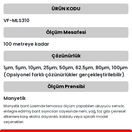
ÜRÜN KODU
VF-MLS310
Ölçüm Mesafesi
100 metreye kadar
Çözünürlük
1µm, 5µm, 10µm, 25µm, 50µm, 62.5µm, 80µm, 100µm
(Opsiyonel farklı çözünürlükler gerçekleştirilebilir)
Ölçüm Prensibi
Manyetik
Manyetik bant üzerinde temassız ölçüm yapabilen okuyucu sensör;
entegre edilmiş bant sıyırıcıları sayesinde nem, yağ, toz gibi çevresel
etkenlere karşı ekstra dayanıklı; kablolu veya spiralli model
seçenekleri.