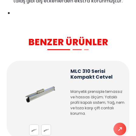
talaş gibi dış etkenlerden ekstra korunmuştur.
BENZER ÜRÜNLER
MLC 310 Serisi
Kompakt Cetvel
Manyetik prensiple temassız
ve hassas ölçüm; Yataklı
profil kapalı sistem; Yağ, nem
ve toza karşı çift contalı
koruma.