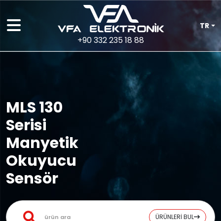
TR
+90 332 235 18 88
MLS 130
Serisi
Manyetik
Okuyucu
Sensör
ÜRÜNLERİ BUL