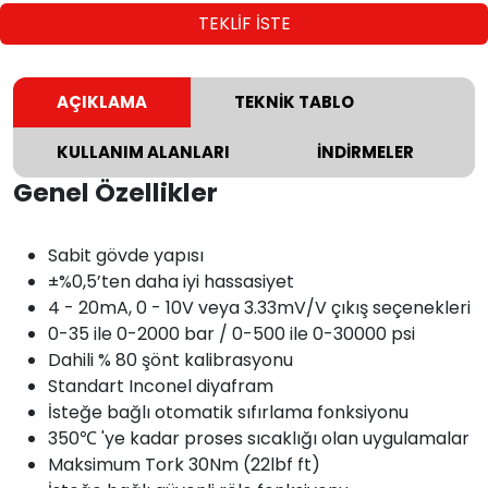
TEKLİF İSTE
AÇIKLAMA
TEKNİK TABLO
KULLANIM ALANLARI
İNDİRMELER
Genel Özellikler
Sabit gövde yapısı
±%0,5’ten daha iyi hassasiyet
4 - 20mA, 0 - 10V veya 3.33mV/V çıkış seçenekleri
0-35 ile 0-2000 bar / 0-500 ile 0-30000 psi
Dahili % 80 şönt kalibrasyonu
Standart Inconel diyafram
İsteğe bağlı otomatik sıfırlama fonksiyonu
350℃ 'ye kadar proses sıcaklığı olan uygulamalar
Maksimum Tork 30Nm (22lbf ft)