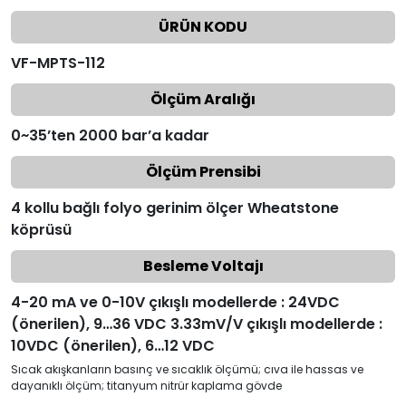
ÜRÜN KODU
VF-MPTS-112
Ölçüm Aralığı
0~35’ten 2000 bar’a kadar
Ölçüm Prensibi
4 kollu bağlı folyo gerinim ölçer Wheatstone
köprüsü
Besleme Voltajı
4-20 mA ve 0-10V çıkışlı modellerde : 24VDC
(önerilen), 9…36 VDC 3.33mV/V çıkışlı modellerde :
10VDC (önerilen), 6…12 VDC
Sıcak akışkanların basınç ve sıcaklık ölçümü; cıva ile hassas ve
dayanıklı ölçüm; titanyum nitrür kaplama gövde