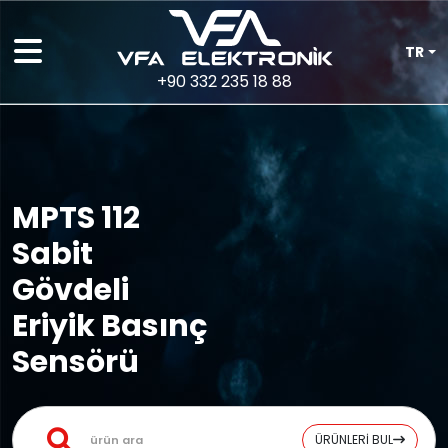
TR
+90 332 235 18 88
MPTS 112
Sabit
Gövdeli
Eriyik Basınç
Sensörü
ÜRÜNLERİ BUL