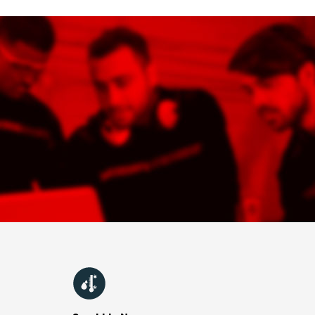
ın ölçülmesinde kullanılır
NLER