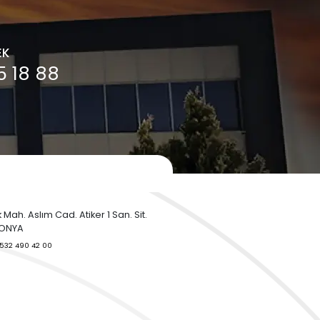
Orifismetre Nedir?
Proses Kontrol Ne