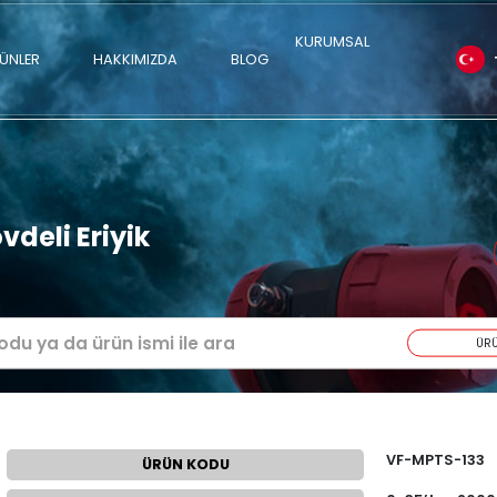
ÜRÜNLER
HAKKIMIZDA
BLOG
snek Gövdeli Eriyik
nsörü