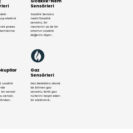
STEK
unmaya Hazırız!
ter