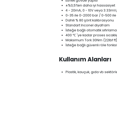
AÇIKLAMA
Genel Özell
Esnek gövde yap
±%0,5’ten daha i
4 - 20mA, 0 - 10
0-35 ile 0-2000 
Dahili % 80 şönt
Standart Incone
İsteğe bağlı oto
400 ℃ 'ye kadar 
Maksimum Tork 3
İsteğe bağlı güv