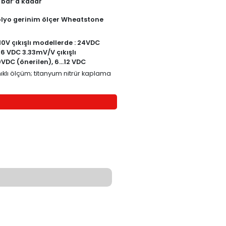
VF-MPTS-133
0~35’ten 2000 bar’a kadar
4 kollu bağlı folyo gerinim ölçer Wheats
köprüsü
4-20 mA ve 0-10V çıkışlı modellerde : 24
(önerilen), 9…36 VDC 3.33mV/V çıkışlı
modellerde : 10VDC (önerilen), 6…12 VDC
ümü; cıva ile hassas ve dayanıklı ölçüm; titanyum nitrür 
TEKLİF İSTE