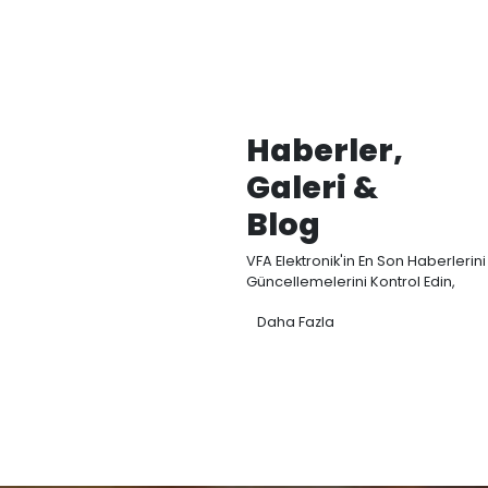
Ana Ürü
Kategori
VFA Elektronik, Akış, 
sensörleri Ar-Ge, ü
odaklanmaktadır.
Elektromanyetik d
modellerimizle endüs
temassız ve yüksek h
ölçümü sağlıyoruz.