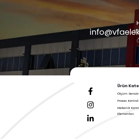
Haberler
Galeri &
Blog
VFA Elektronik'in En 
Güncellemelerini Kon