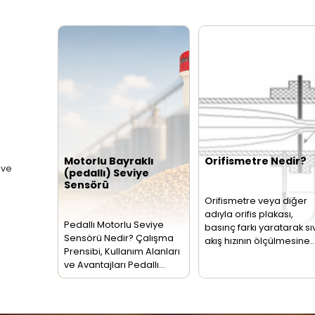
Debimetreler
Se
Se
n
Debimetre, bir boru
Sevi
hattından veya açık
Ölçü
kanaldan geçen
Sevi
leri
akışkanın birim
endü
zamandaki miktarını
pros
ölçen…
bir…
Seviye, Basınç, Sıcaklık
retim ve pazarlamasına
ebimetre
triyel hatlarda
assasiyetli debi
Akış
Re
Sensörleri
Te
- 
Akış ölçer olarak da
PT1
adlandırılan akış
dire
sensörü borularda
olar
bulunan akışkan
term
sıvıları veya
Bu…
buharları…