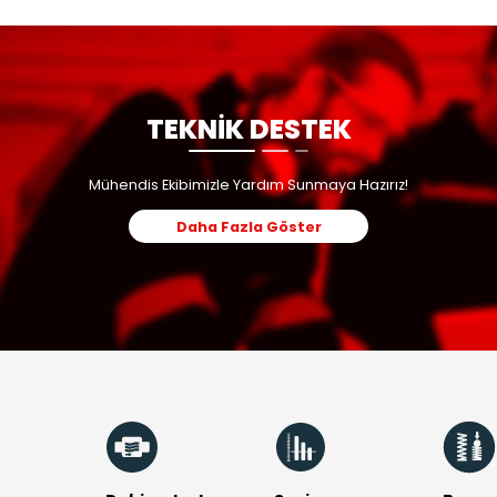
anları
gıda vb sektörlerde sıcak akışkanların basınç ve sıcaklığın
BENZER ÜRÜ