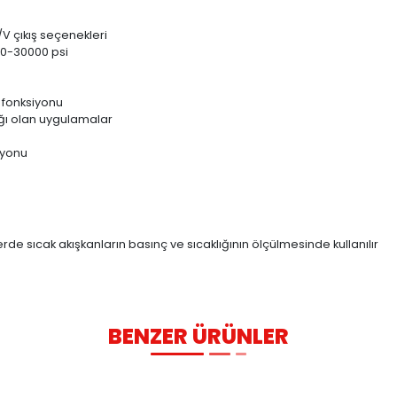
TEKNİK TABLO
KULLANIM ALANLARI
ikler
ısı
yi hassasiyet
V veya 3.33mV/V çıkış seçenekleri
bar / 0-500 ile 0-30000 psi
 kalibrasyonu
l diyafram
matik sıfırlama fonksiyonu
proses sıcaklığı olan uygulamalar
0Nm (22lbf ft)
enli röle fonksiyonu