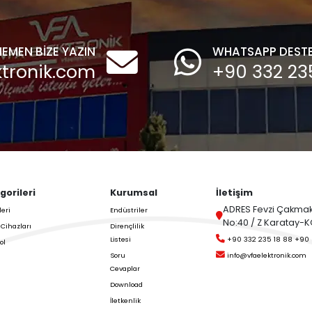
,
Motorlu Bayraklı
Son Haberlerini ve
(pedallı) Seviye
trol Edin,
Sensörü