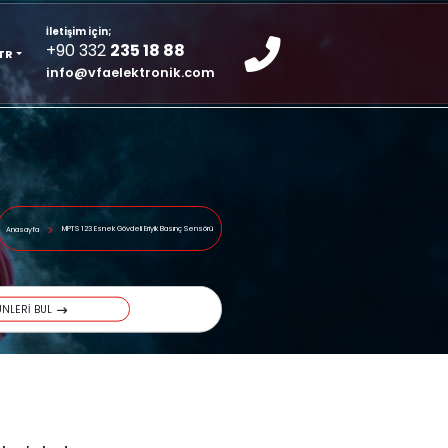
İletişim için;
KURUMSAL
+90 332
235 18 8
TR
info@vfaelektroni
MPTS 123 Esnek Gövdeli Eriyik Bası
Anasayfa