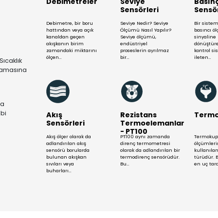
TEKNİK DE
Mühendis Ekibimizle Yardım S
Daha Fazla Gös