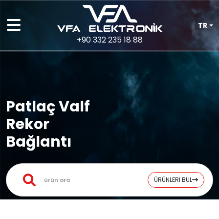
TR
+90 332 235 18 88
Patlaç Valf
Rekor
Bağlantı
ÜRÜNLERİ BUL