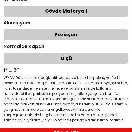
Gövde Materyali
Alüminyum
Pozisyon
Normalde Kapalı
Ölçü
1” ... 3”
VF-DV100 serisi rekor bağlantılı patlaç valfler ; dişli patlaç valflerin
aksine hatta rekor bağlantısı ile monte edilir. Genellikle boya, çimento,
kum, toz indirgeme sistemlerinde ve bu sistemlerde kullanılan
hatlarda biriken partikülleri periyodik bir şekilde çalışarak transfer
etmek için kullanılır. Bu tip akışkanlar genellikle silolarda, tanklarda ve
hatlarda akışkanlar birikerek katılaşmaya neden olur. Bu da sistemin
çalışmasını bir süre sonra engelleyecektir. Bu durumla
karşılaşmamak için bu gibi sistemlerde tek ya da mikro işlemcili
zamanlayıcı yardımıyla grup halinde patlaç valfler kullanılmalıdır.