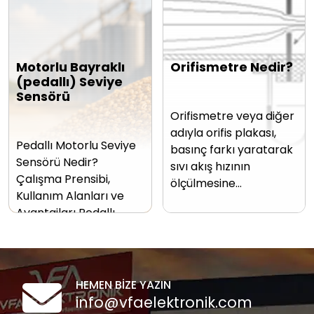
Motorlu Bayraklı
Orifismetre Nedir?
(pedallı) Seviye
Sensörü
Orifismetre veya diğer
adıyla orifis plakası,
Pedallı Motorlu Seviye
basınç farkı yaratarak
Sensörü Nedir?
sıvı akış hızının
Çalışma Prensibi,
ölçülmesine…
Kullanım Alanları ve
Avantajları Pedallı…
HEMEN BİZE YAZIN
info@vfaelektronik.com