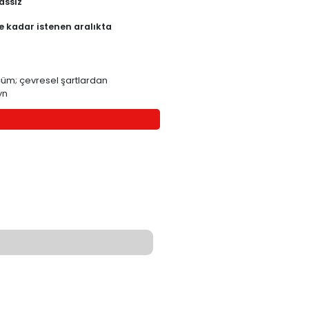
VF-RCS-2100
Manyetik, temassız
0° 'den 360° 'ye kadar istenen aralıkta
üretilebilir
12 bit
nyetik prensiple açısal ölçüm; çevresel şartlardan
sensör; özel vida yuvalı dizayn
TEKLİF İSTE