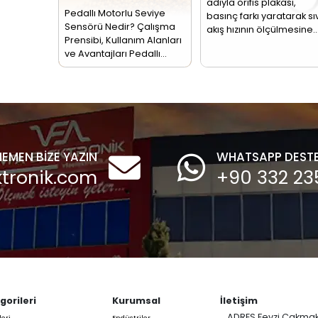
triyel hatlarda
assasiyetli debi
Akış
Re
Sensörleri
Te
- 
Akış ölçer olarak da
PT1
adlandırılan akış
dire
sensörü borularda
olar
bulunan akışkan
term
sıvıları veya
Bu…
buharları…