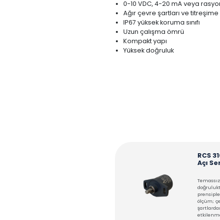
AÇIKLAMA
Temassız ölçüm
12 bit çözünürlük
±%0.3 FS linearit
0-360° arasında 
0-10 VDC, 4-20 m
Ağır çevre şartla
IP67 yüksek korum
Uzun çalışma ö
Kompakt yapı
Yüksek doğruluk