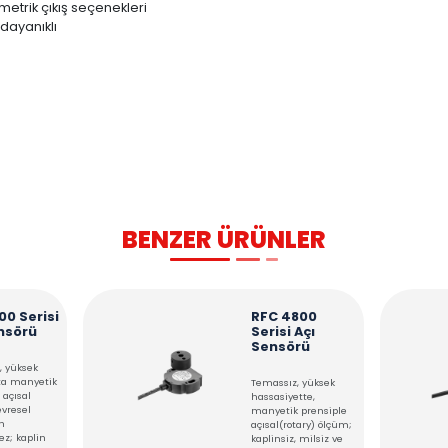
TEKNİK TABLO
KULLANIM ALANLARI
e
kullanıcı tarafından seçilebilen açı değerleri
A veya rasyometrik çıkış seçenekleri
rı ve titreşime dayanıklı
a sınıfı
mrü