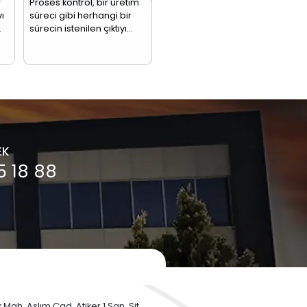
zistans
Termokupllar
Gaz
rmoelemanlar
Sensörler
PT100
00 aynı zamanda
Termokupl, sıcaklık
Gaz detektörü o
nç termometresi
ölçümlerinde
da bilinen gaz
ak da adlandırılan bir
kullanılan bir sensör
sensörü, farklı 
odirenç sensörüdür.
türüdür. Bu sensör,
türlerini tespit
en uç tarafından…
bir elektronik…