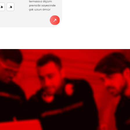
NLER
C 4800
RSC 2800
risi Açı
Serisi Açı
nsörü
Sensörü
assız, yüksek
Temassız, yükse
sasiyette,
hassasiyette,
yetik prensiple
manyetik prens
sal(rotary) ölçüm;
açısal(rotary) ö
linsiz, milsiz ve
entegre 6 mm şa
anik olarak
temassız ölçü
assız ölçüm
prensibi sayesi
ıldığından
çok uzun ömür
reme ve da