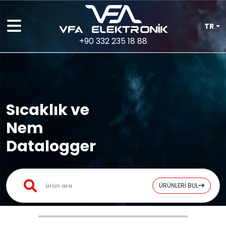
TR
+90 332 235 18 88
Sıcaklık ve
Nem
Datalogger
ÜRÜNLERİ BUL