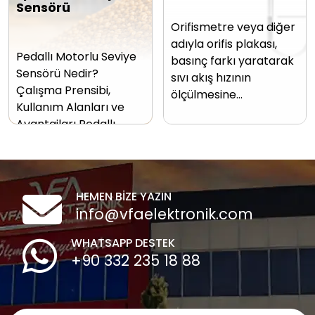
Sensörü
Orifismetre veya diğer
adıyla orifis plakası,
Pedallı Motorlu Seviye
basınç farkı yaratarak
Sensörü Nedir?
sıvı akış hızının
Çalışma Prensibi,
ölçülmesine…
Kullanım Alanları ve
Avantajları Pedallı…
HEMEN BİZE YAZIN
info@vfaelektronik.com
WHATSAPP DESTEK
+90 332 235 18 88