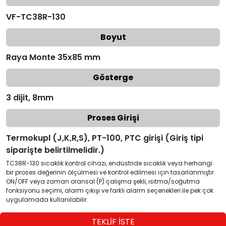
VF-TC38R-130
Boyut
Raya Monte 35x85 mm
Gösterge
3 dijit, 8mm
Proses Girişi
Termokupl (J,K,R,S), PT-100, PTC girişi (Giriş tipi
siparişte belirtilmelidir.)
TC38R-130 sıcaklık kontrol cihazı, endüstride sıcaklık veya herhangi
bir proses değerinin ölçülmesi ve kontrol edilmesi için tasarlanmıştır.
ON/OFF veya zaman oransal (P) çalışma şekli, ısıtma/soğutma
fonksiyonu seçimi, alarm çıkışı ve farklı alarm seçenekleri ile pek çok
uygulamada kullanılabilir.
TEKLİF İSTE