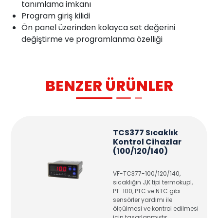
tanımlama imkanı
Program giriş kilidi
Ön panel üzerinden kolayca set değerini
değiştirme ve programlanma özelliği
BENZER ÜRÜNLER
TCS377 Sıcaklık
Kontrol Cihazlar
(100/120/140)
VF-TC377-100/120/140,
sıcaklığın J,K tipi termokupl,
PT-100, PTC ve NTC gibi
sensörler yardımı ile
ölçülmesi ve kontrol edilmesi
için tasarlanmıştır.