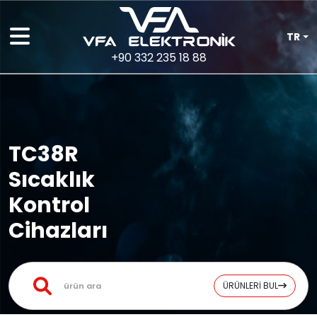
TR
+90 332 235 18 88
TC38R
Sıcaklık
Kontrol
Cihazları
ÜRÜNLERİ BUL