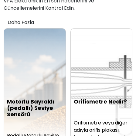
VFA Elektronik'in En Son Haberlerini ve
Güncellemelerini Kontrol Edin,
Daha Fazla
Motorlu Bayraklı
Orifismetre Nedir?
(pedallı) Seviye
Sensörü
Orifismetre veya diğer
adıyla orifis plakası,
Pedallı Motorlu Seviye