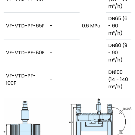
m³/h)
DN65 (6
VF-VTD-PF-65F
-
0.6 MPa
- 60
m³/h)
DN80 (9
VF-VTD-PF-80F
-
- 90
m³/h)
DN100
VF-VTD-PF-
-
(14 - 140
100F
m³/h)