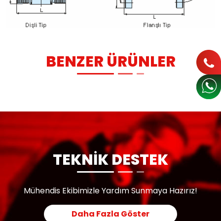
BENZER ÜRÜNLER
TEKNİK DESTEK
Mühendis Ekibimizle Yardım Sunmaya Hazırız!
Daha Fazla Göster