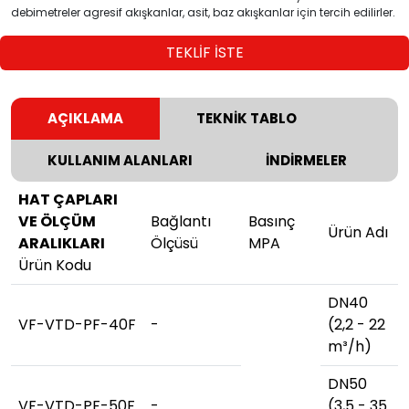
debimetreler agresif akışkanlar, asit, baz akışkanlar için tercih edilirler.
TEKLİF İSTE
AÇIKLAMA
TEKNİK TABLO
KULLANIM ALANLARI
İNDİRMELER
HAT ÇAPLARI
VE ÖLÇÜM
Bağlantı
Basınç
Ürün Adı
ARALIKLARI
Ölçüsü
MPA
Ürün Kodu
DN40
VF-VTD-PF-40F
-
(2,2 - 22
m³/h)
DN50
VF-VTD-PF-50F
-
(3,5 - 35