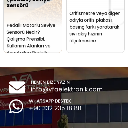
Sensörü
Orifismetre veya diğer
adıyla orifis plakası,
Pedallı Motorlu Seviye
basınç farkı yaratarak
Sensörü Nedir?
sıvı akış hızının
Çalışma Prensibi,
ölçülmesine…
Kullanım Alanları ve
Avantajları Pedallı…
HEMEN BİZE YAZIN
info@vfaelektronik.com
WHATSAPP DESTEK
+90 332 235 18 88