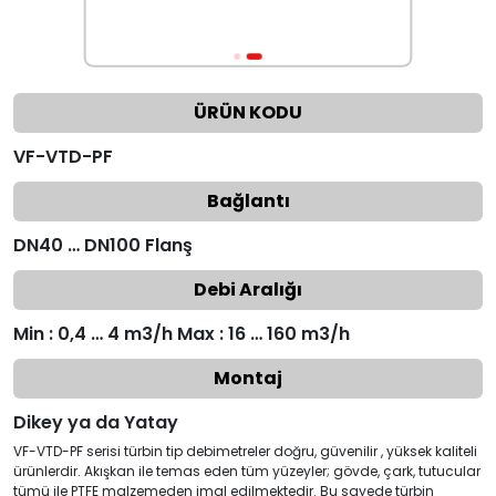
ÜRÜN KODU
VF-VTD-PF
Bağlantı
DN40 … DN100 Flanş
Debi Aralığı
Min : 0,4 … 4 m3/h Max : 16 … 160 m3/h
Montaj
Dikey ya da Yatay
VF-VTD-PF serisi türbin tip debimetreler doğru, güvenilir , yüksek kaliteli
ürünlerdir. Akışkan ile temas eden tüm yüzeyler; gövde, çark, tutucular
tümü ile PTFE malzemeden imal edilmektedir. Bu sayede türbin