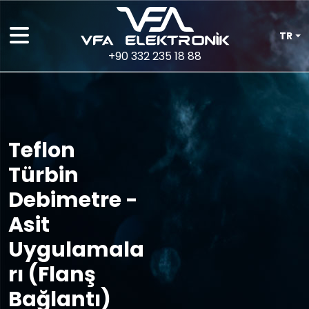
TR
+90 332 235 18 88
Teflon
Türbin
Debimetre -
Asit
Uygulamala
rı (Flanş
Bağlantı)