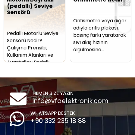
(pedallı) Seviye
Sensörü
Orifismetre veya diğer
adıyla orifis plakası,
Pedallı Motorlu Seviye
basınç farkı yaratarak
Sensörü Nedir?
sıvı akış hızının
Çalışma Prensibi,
ölçülmesine…
Kullanım Alanları ve
Avantajları Pedallı…
HEMEN BİZE YAZIN
info@vfaelektronik.com
WHATSAPP DESTEK
+90 332 235 18 88