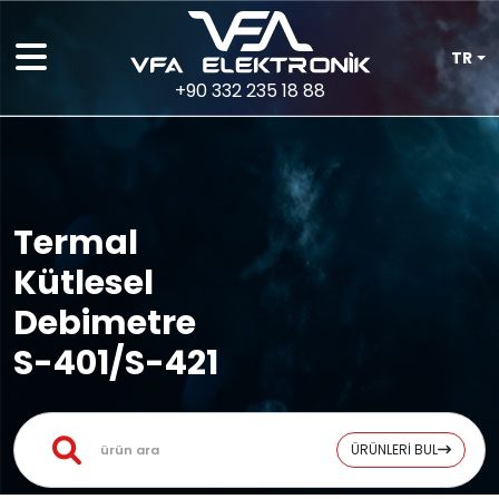
TR
+90 332 235 18 88
Termal
Kütlesel
Debimetre
S-401/S-421
ÜRÜNLERİ BUL