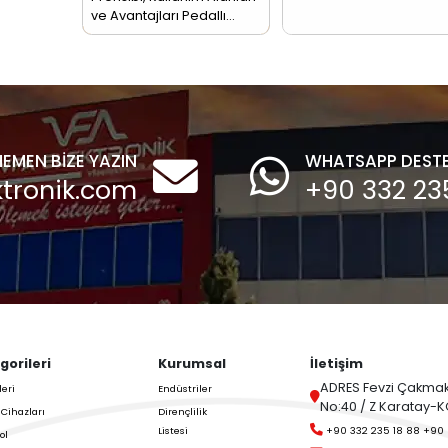
,
Motorlu Bayraklı
Son Haberlerini ve
(pedallı) Seviye
trol Edin,
Sensörü