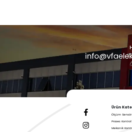
Haberler
Galeri &
Blog
VFA Elektronik'in En 
Güncellemelerini Kon