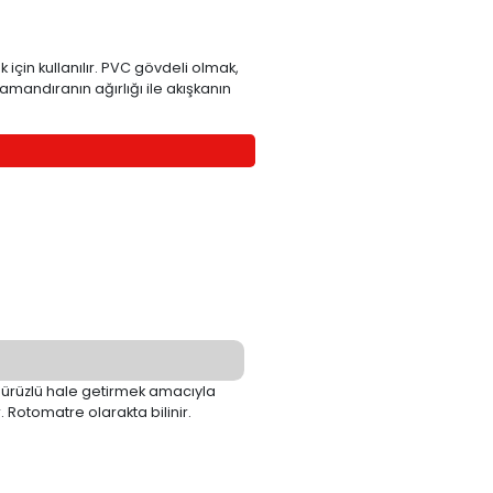
arın anlık akışını tespit etmek için kullanılır. PVC gövdeli
r. Bu değişim akış oranı, şamandıranın ağırlığı ile akış
atre olarakta bilinir.
TEKLİF İSTE