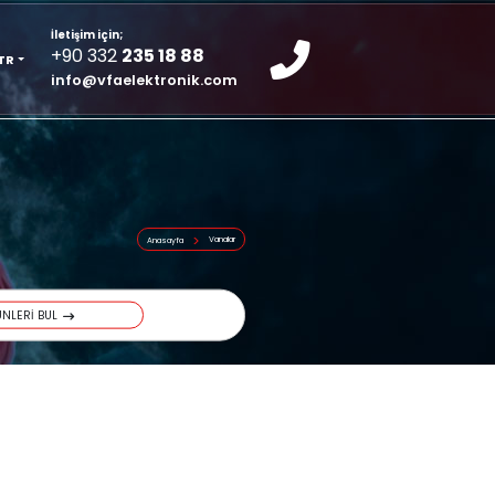
İletişim için;
KURUMSAL
+90 332
235 18 8
TR
info@vfaelektroni
Anasayfa