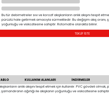
ÜRÜN KODU
Bu tür debimetreler sıvı ve korozif akışkanl
pürüzlü hale getirmek amacıyla sürmektedi
yoğunluğu ve viskozitesine sahiptir. Rotom