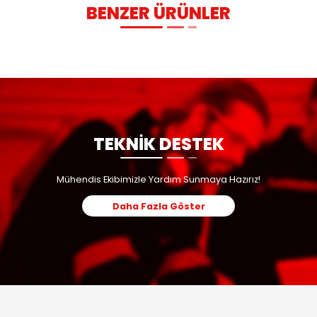
TEKNİK TABLO
KULLANIM ALANLARI
ıvı ve korozif akışkanların anlık akışını tespit etmek için
im akış oranı, şamandıranın ağırlığı ile akışkanın yoğunlu
BENZER ÜRÜ