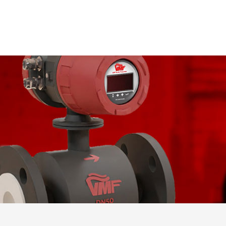
AÇIKLAMA
Bu tür debimetreler s
sürmektedir. Bu değiş