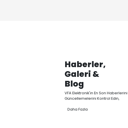
Ana Ürü
Kategori
VFA Elektronik, Akış, 
sensörleri Ar-Ge, ü
odaklanmaktadır.
Elektromanyetik d
modellerimizle endüs
temassız ve yüksek h
ölçümü sağlıyoruz.