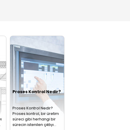
nsörleri
Sensörleri
Sensörler
ye Nedir? Seviye
Bir sistemdeki
Sıcaklık Sensör
mü Nasıl Yapılır?
basıncı ölçüp elektrik
nedir?Sıcaklık
ye ölçümü,
sinyaline
sensörü, bir
striyel
dönüştürerek proses
nesnenin ya da
eslerin ayrılmaz
kontrol sistemlerine
ortamın sıcaklı
ileten…
değerini ölçen…
zistans
Termokupllar
Gaz
rmoelemanlar
Sensörler
PT100
00 aynı zamanda
Termokupl, sıcaklık
Gaz detektörü o
nç termometresi
ölçümlerinde
da bilinen gaz
ak da adlandırılan bir
kullanılan bir sensör
sensörü, farklı 
odirenç sensörüdür.
türüdür. Bu sensör,
türlerini tespit
en uç tarafından…
bir elektronik…