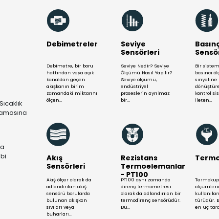
TEKNİK DE
Mühendis Ekibimizle Yardım S
Daha Fazla Gös
Debimetreler
Se