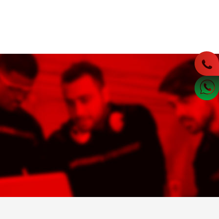
İNDİRMELER
 kullanılır. PVC gövdeli olmak, pürüzlü hale getirmek amacı
ğu ve viskozitesine sahiptir. Rotomatre olarakta bilinir.
NLER