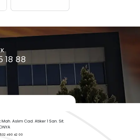
Orifismetre Nedir?
Proses Kontrol Ne