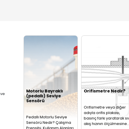
Se
n
Debimetre, bir boru
Sevi
hattından veya açık
Ölçü
kanaldan geçen
Sevi
leri
akışkanın birim
endü
zamandaki miktarını
pros
ölçen…
bir…
Seviye, Basınç, Sıcaklık
retim ve pazarlamasına
ebimetre
triyel hatlarda
assasiyetli debi
Akış
Re
Sensörleri
Te
- 
Akış ölçer olarak da
PT1
adlandırılan akış
dire
sensörü borularda
olar
bulunan akışkan
term
sıvıları veya
Bu…
buharları…