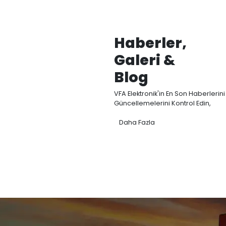
Ana Ürü
Kategori
VFA Elektronik, Akış, 
sensörleri Ar-Ge, ü
odaklanmaktadır.
Elektromanyetik d
modellerimizle endüs
temassız ve yüksek h
ölçümü sağlıyoruz.