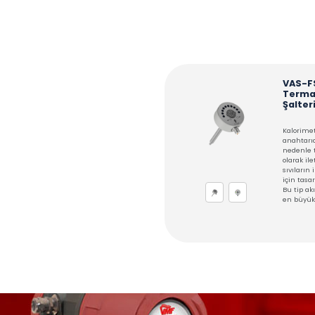
AÇIKLAMA
Akış Şalterleri ve sensö
hatta dikey olarak bağ
ayarlanabilir.