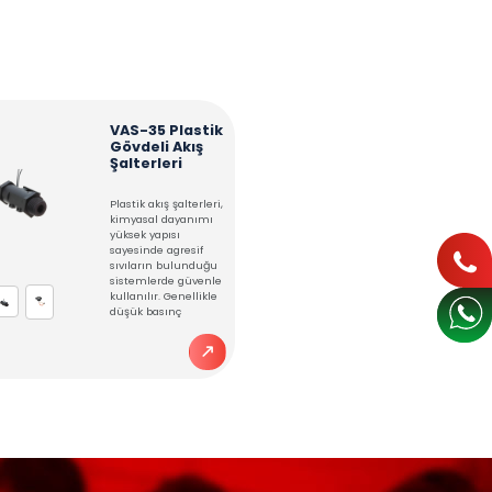
İNDİRMELER
ve kontrol etmek amacı ile tasarlanmışlardır. Montajı zahmetsiz o
anla temassız olup kontak durumu kullanıcının isteğine göre
NLER
S-20 Dilli
VAS-35 Pla
p Akış
Gövdeli Akı
lterleri
Şalterleri