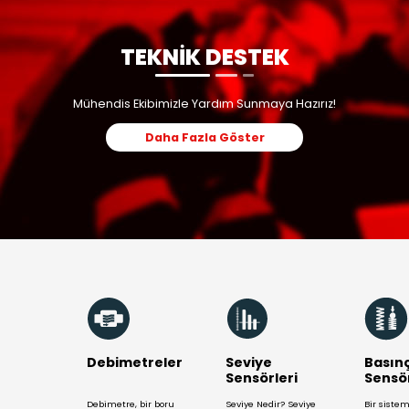
Kalorimetrik bir akış
Dill
anahtarıdır, bu
şalt
nedenle termal
hat
olarak iletken
mek
sıvıların izlenmesi
arac
için tasarlanmıştır.
alg
Bu tip akış şalterinin
bel
en büyük avantajı,
alt
vey
TEKNİK DE