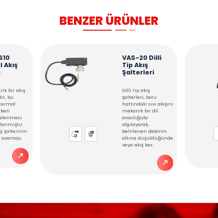
TEKNİK TABLO
KULLANIM ALANLARI
rleri, boru içindeki hareketliliği algılayıp akışı tespit etmek 
lanır. Kontrol amaçlı üzerinde bulunan röle devresi ise akışk
BENZER ÜRÜ
VAS-FS10
VA
Termal Akış
Ti
Şalteri
Şa