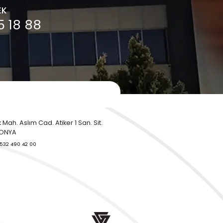
Orifismetre Nedir?
Proses Kontrol Ne
Orifismetre veya diğer
Proses Kontrol Nedir
adıyla orifis plakası,
Proses kontrol, bir ür