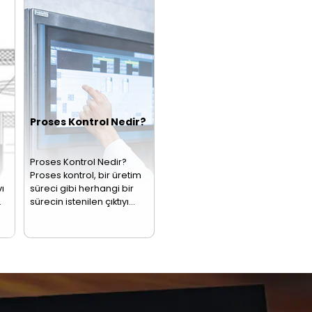
mü Nasıl Yapılır?
basıncı ölçüp elektrik
nedir?Sıcaklık
ye ölçümü,
sinyaline
sensörü, bir
striyel
dönüştürerek proses
nesnenin ya da
eslerin ayrılmaz
kontrol sistemlerine
ortamın sıcaklı
ileten…
değerini ölçen…
zistans
Termokupllar
Gaz
rmoelemanlar
Sensörler
PT100
00 aynı zamanda
Termokupl, sıcaklık
Gaz detektörü o
nç termometresi
ölçümlerinde
da bilinen gaz
ak da adlandırılan bir
kullanılan bir sensör
sensörü, farklı 
odirenç sensörüdür.
türüdür. Bu sensör,
türlerini tespit
en uç tarafından…
bir elektronik…