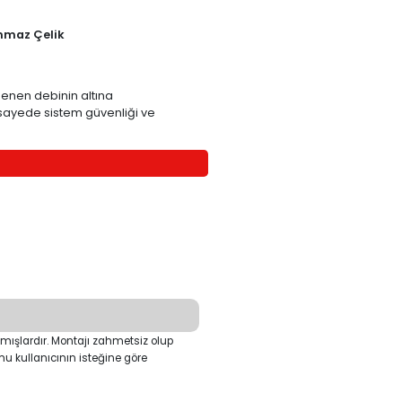
VF-VAS-10
Pirinç
AISI 304 Paslanmaz Çelik
-10 ~ 85 ℃
 aracılığıyla algılayarak, belirlenen debinin altına
reyi açar ya da kapatır. Bu sayede sistem güvenliği ve
TEKLİF İSTE