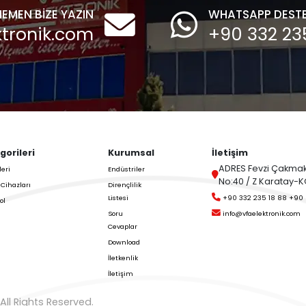
,
Motorlu Bayraklı
Son Haberlerini ve
(pedallı) Seviye
trol Edin,
Sensörü
Pedallı Motorlu Seviye