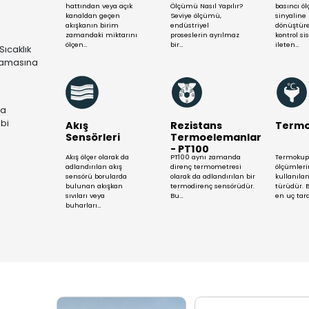
Mühendis Ekibimizle Yardım S
Daha Fazla Gös
Debimetreler
Se
Se
Debimetre, bir boru
Sevi