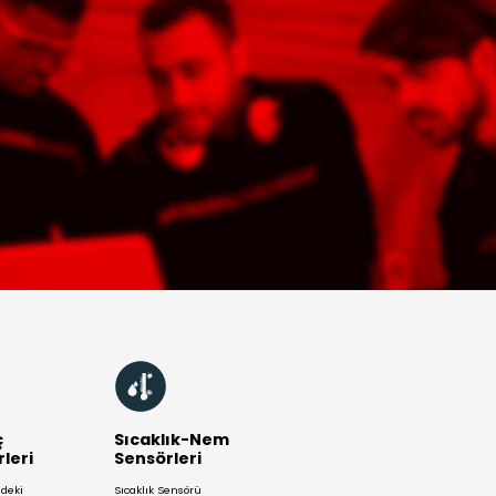
i tip akış
Plastik akış şalte
erleri, boru
kimyasal dayan
tındaki sıvı akışını
yüksek yapısı
anik bir dil
sayesinde agres
ılığıyla
sıvıların bulun
ılayarak,
sistemlerde gü
irlenen debinin
kullanılır. Genel
ına düşüldüğünde
düşük basınç
a akış kes
STEK