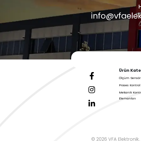
Haberler
Galeri &
Blog
VFA Elektronik'in En 
Güncellemelerini Kon
Daha Fazla