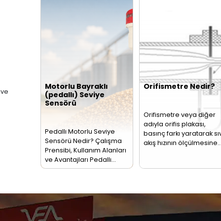
n
hattından veya açık
Ölçü
kanaldan geçen
Sevi
leri
akışkanın birim
endü
zamandaki miktarını
pros
ölçen…
bir…
Seviye, Basınç, Sıcaklık
retim ve pazarlamasına
ebimetre
triyel hatlarda
assasiyetli debi
Akış
Re
Sensörleri
Te
- 
Akış ölçer olarak da
PT1
adlandırılan akış
dire
sensörü borularda
olar
bulunan akışkan
term
sıvıları veya
Bu…
buharları…