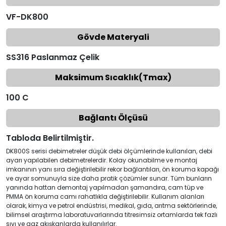
VF-DK800
Gövde Materyali
SS316 Paslanmaz Çelik
Maksimum Sıcaklık(Tmax)
100 C
Bağlantı Ölçüsü
Tabloda Belirtilmiştir.
DK800S serisi debimetreler düşük debi ölçümlerinde kullanılan, debi
ayarı yapılabilen debimetrelerdir. Kolay okunabilme ve montaj
imkanının yanı sıra değiştirilebilir rekor bağlantıları, ön koruma kapağı
ve ayar somunuyla size daha pratik çözümler sunar. Tüm bunların
yanında hattan demontaj yapılmadan şamandıra, cam tüp ve
PMMA ön koruma camı rahatlıkla değiştirilebilir. Kullanım alanları
olarak, kimya ve petrol endüstrisi, medikal, gıda, arıtma sektörlerinde,
bilimsel araştırma laboratuvarlarında titresimsiz ortamlarda tek fazlı
sıvı ve gaz akışkanlarda kullanılırlar.