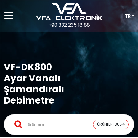
TR
+90 332 235 18 88
VF-DK800
Ayar Vanalı
Şamandıralı
Debimetre
ÜRÜNLERİ BUL