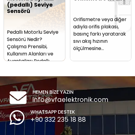
(pedallı) Seviye
Sensörü
Orifismetre veya diğer
adıyla orifis plakası,
Pedallı Motorlu Seviye
basınç farkı yaratarak
Sensörü Nedir?
sıvı akış hızının
Çalışma Prensibi,
ölçülmesine…
Kullanım Alanları ve
Avantajları Pedallı…
HEMEN BİZE YAZIN
info@vfaelektronik.com
WHATSAPP DESTEK
+90 332 235 18 88