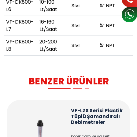
VF-DK800-
10-100
Sıvı
¼” NPT
L6
Lt/Saat
VF-DK800-
16-160
Sıvı
¼” NPT
L7
Lt/Saat
VF-DK800-
20-200
Sıvı
¼” NPT
L8
Lt/Saat
BENZER ÜRÜNLER
VF-LZS Serisi Plastik
Tüplü Şamandıralı
Debimetreler
Konik cam ve ya sert