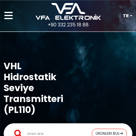
TR
+90 332 235 18 88
VHL
Hidrostatik
Seviye
Transmitteri
(PL110)
ÜRÜNLERİ BUL