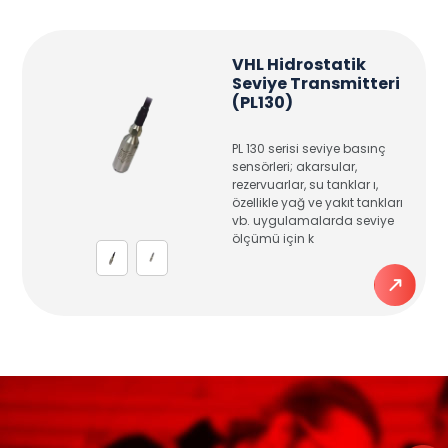
VHL Hidrostatik
Seviye Transmitteri
(PL130)
PL 130 serisi seviye basınç
sensörleri; akarsular,
rezervuarlar, su tanklar ı,
özellikle yağ ve yakıt tankları
vb. uygulamalarda seviye
ölçümü için k