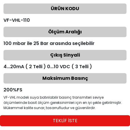
ÜRÜN KODU
VF-VHL-110
Ölçüm Aralığı
100 mbar ile 25 Bar arasında seçilebilir
Çıkış Sinyali
4...20mA ( 2 Telli ) 0...10 VDC ( 3 Telli )
Maksimum Basınç
200%FS
VF-VHL modeli suya batırılabilir basınç transmiteri seviye
ölçümlerinde basit ölçüm gereksinimleri için en iyi şekle getirilmiştir.
Mükemmel kalite sunar, tasarrufludur ve güvenilirdir.
TEKLİF İSTE