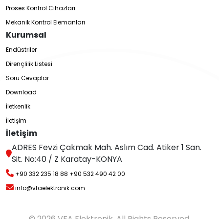
Proses Kontrol Cihazları
Mekanik Kontrol Elemanları
Kurumsal
Endüstriler
Dirençlilik Listesi
Soru Cevaplar
Download
İletkenlik
İletişim
İletişim
ADRES Fevzi Çakmak Mah. Aslım Cad. Atiker 1 San.
Sit. No:40 / Z Karatay-KONYA
+90 332 235 18 88
+90 532 490 42 00
info@vfaelektronik.com
© 2026 VFA Elektronik. All Rights Reserved.