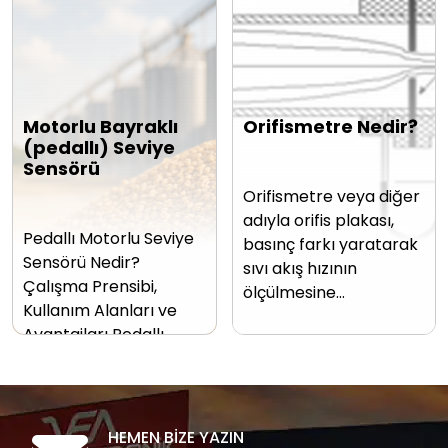
Motorlu Bayraklı
Orifismetre Nedir?
(pedallı) Seviye
Sensörü
Orifismetre veya diğer
adıyla orifis plakası,
Pedallı Motorlu Seviye
basınç farkı yaratarak
Sensörü Nedir?
sıvı akış hızının
Çalışma Prensibi,
ölçülmesine…
Kullanım Alanları ve
Avantajları Pedallı…
HEMEN BİZE YAZIN