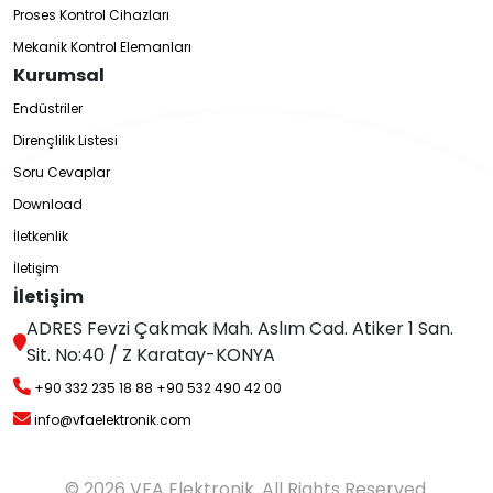
Proses Kontrol Cihazları
Mekanik Kontrol Elemanları
Kurumsal
Endüstriler
Dirençlilik Listesi
Soru Cevaplar
Download
İletkenlik
İletişim
İletişim
ADRES Fevzi Çakmak Mah. Aslım Cad. Atiker 1 San.
Sit. No:40 / Z Karatay-KONYA
+90 332 235 18 88
+90 532 490 42 00
info@vfaelektronik.com
© 2026 VFA Elektronik. All Rights Reserved.