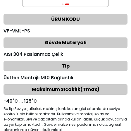
ÜRÜN KODU
VF-VML-PS
Gövde Materyali
AISI 304 Paslanmaz Çelik
Tip
Üstten Montajlı M10 Bağlantılı
Maksimum Sıcaklık(Tmax)
-40˚C ... 125˚C
Bu tip Seviye şalterleri; makine, tank, kazan gibi ortamlarda seviye
kontrolü için kullanılmaktadır. Kullanımı ve montajı kolay ve
ekonomiktir. Sıvı ve gaz ortamlarında kullanılabilir. Küçük boyutlarıyla
az yer kaplamaktadır. Gövde malzemesi paslanmaz olup, agresif
akışkanlarda güvenle kullanılabilir.