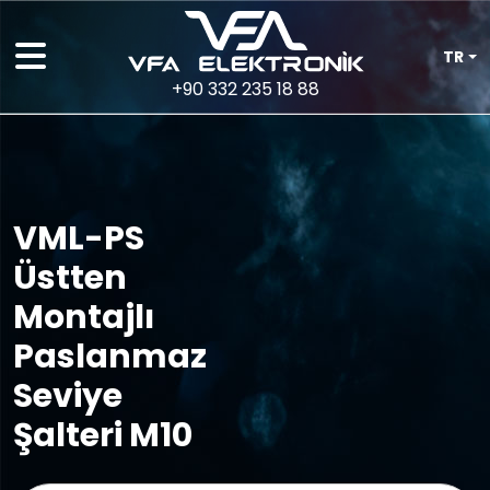
TR
+90 332 235 18 88
VML-PS
Üstten
Montajlı
Paslanmaz
Seviye
Şalteri M10