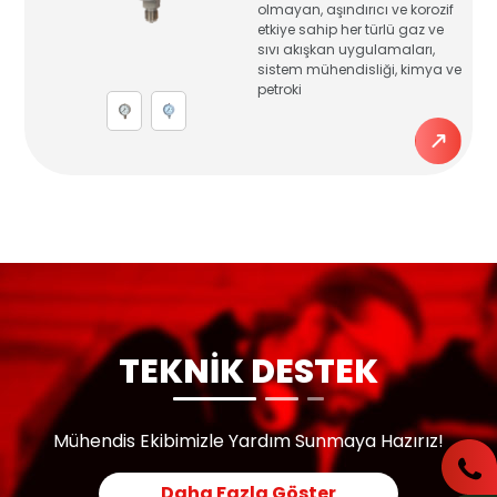
olmayan, aşındırıcı ve korozif
etkiye sahip her türlü gaz ve
sıvı akışkan uygulamaları,
sistem mühendisliği, kimya ve
petroki
TEKNİK DESTEK
Mühendis Ekibimizle Yardım Sunmaya Hazırız!
Daha Fazla Göster