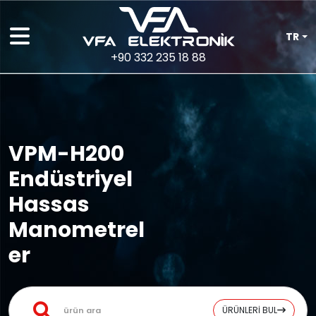
TR
+90 332 235 18 88
VPM-H200
Endüstriyel
Hassas
Manometrel
er
ÜRÜNLERİ BUL