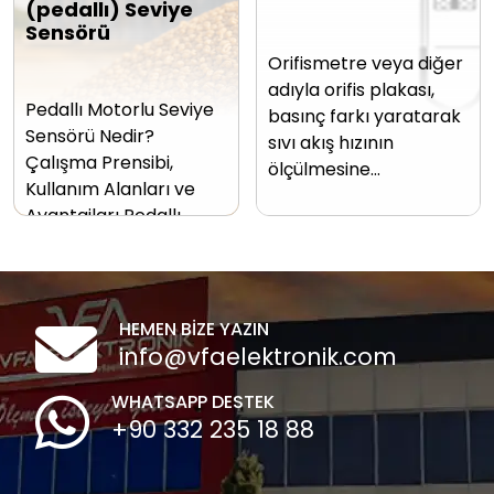
(pedallı) Seviye
Sensörü
Orifismetre veya diğer
adıyla orifis plakası,
Pedallı Motorlu Seviye
basınç farkı yaratarak
Sensörü Nedir?
sıvı akış hızının
Çalışma Prensibi,
ölçülmesine…
Kullanım Alanları ve
Avantajları Pedallı…
HEMEN BİZE YAZIN
info@vfaelektronik.com
WHATSAPP DESTEK
+90 332 235 18 88