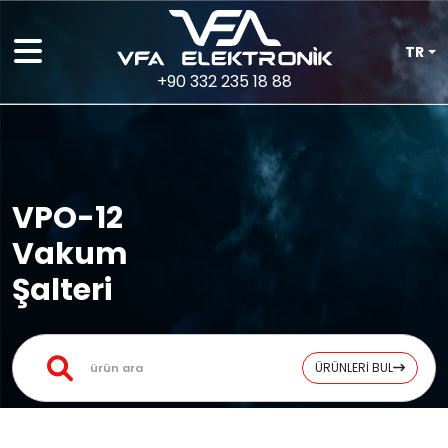
TR
+90 332 235 18 88
VPO-12
Vakum
Şalteri
ÜRÜNLERİ BUL