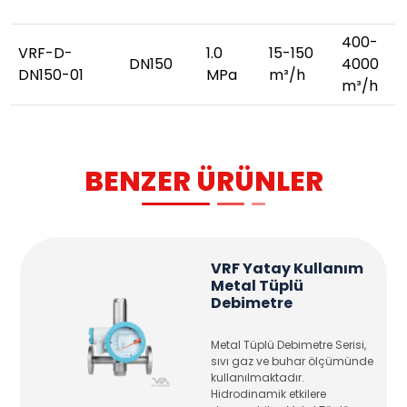
400-
VRF-D-
1.0
15-150
DN150
4000
DN150-01
MPa
m³/h
m³/h
BENZER ÜRÜNLER
VRF Yatay Kullanım
Metal Tüplü
Debimetre
Metal Tüplü Debimetre Serisi,
sıvı gaz ve buhar ölçümünde
kullanılmaktadır.
Hidrodinamik etkilere