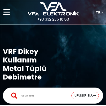
TR
+90 332 235 18 88
VRF Dikey
Kullanım
Metal Tüplü
Debimetre
ÜRÜNLERİ BUL