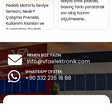
adıyla orifis plakası,
Pedallı Motorlu Seviye
basınç farkı yaratarak
Sensörü Nedir?
sıvı akış hızının
Çalışma Prensibi,
ölçülmesine…
Kullanım Alanları ve
Avantajları Pedallı…
HEMEN BİZE YAZIN
info@vfaelektronik.com
WHATSAPP DESTEK
+90 332 235 18 88