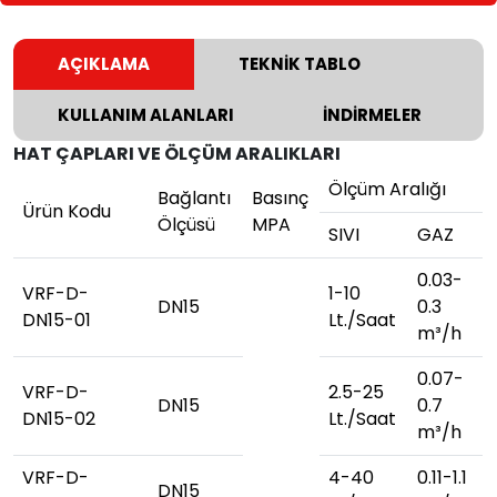
AÇIKLAMA
TEKNİK TABLO
KULLANIM ALANLARI
İNDİRMELER
HAT ÇAPLARI VE ÖLÇÜM ARALIKLARI
Ölçüm Aralığı
Bağlantı
Basınç
Ürün Kodu
Ölçüsü
MPA
SIVI
GAZ
0.03-
VRF-D-
1-10
DN15
0.3
DN15-01
Lt./Saat
m³/h
0.07-
VRF-D-
2.5-25
DN15
0.7
DN15-02
Lt./Saat
m³/h
VRF-D-
4-40
0.11-1.1
DN15