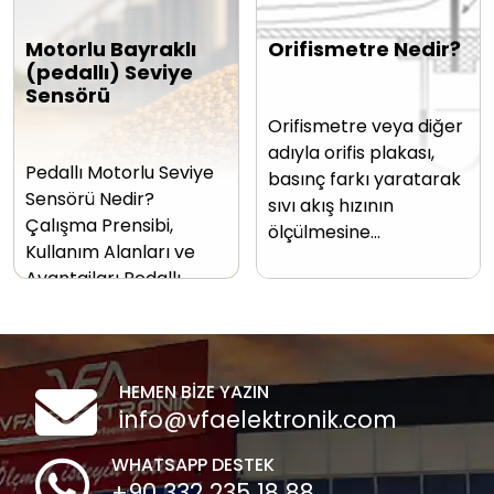
Motorlu Bayraklı
Orifismetre Nedir?
(pedallı) Seviye
Sensörü
Orifismetre veya diğer
adıyla orifis plakası,
Pedallı Motorlu Seviye
basınç farkı yaratarak
Sensörü Nedir?
sıvı akış hızının
Çalışma Prensibi,
ölçülmesine…
Kullanım Alanları ve
Avantajları Pedallı…
HEMEN BİZE YAZIN
info@vfaelektronik.com
WHATSAPP DESTEK
+90 332 235 18 88