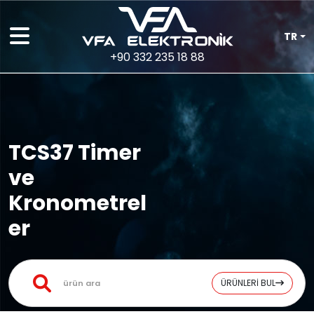
TR
+90 332 235 18 88
TCS37 Timer
ve
Kronometrel
er
ÜRÜNLERİ BUL