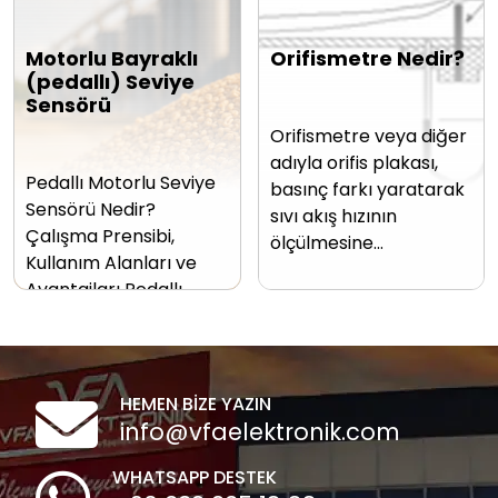
Motorlu Bayraklı
Orifismetre Nedir?
(pedallı) Seviye
Sensörü
Orifismetre veya diğer
adıyla orifis plakası,
Pedallı Motorlu Seviye
basınç farkı yaratarak
Sensörü Nedir?
sıvı akış hızının
Çalışma Prensibi,
ölçülmesine…
Kullanım Alanları ve
Avantajları Pedallı…
HEMEN BİZE YAZIN
info@vfaelektronik.com
WHATSAPP DESTEK