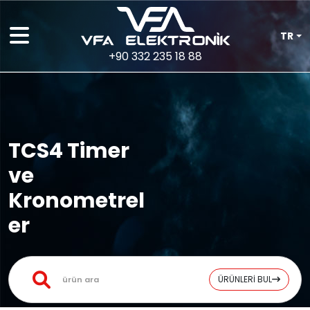
TR
+90 332 235 18 88
TCS4 Timer
ve
Kronometrel
er
ÜRÜNLERİ BUL