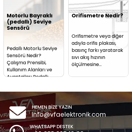
Motorlu Bayraklı
Orifismetre Nedir?
(pedallı) Seviye
Sensörü
Orifismetre veya diğer
adıyla orifis plakası,
Pedallı Motorlu Seviye
basınç farkı yaratarak
Sensörü Nedir?
sıvı akış hızının
Çalışma Prensibi,
ölçülmesine…
Kullanım Alanları ve
Avantajları Pedallı…
HEMEN BİZE YAZIN
info@vfaelektronik.com
WHATSAPP DESTEK