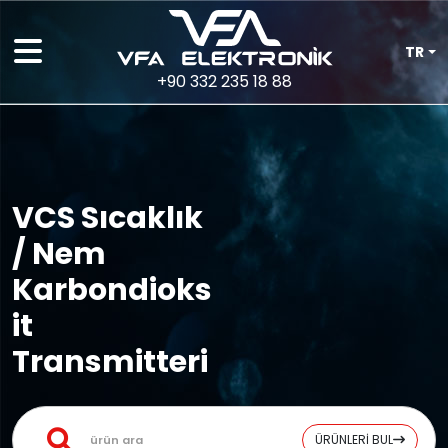
TR
+90 332 235 18 88
VCS Sıcaklık
/ Nem
Karbondioks
it
Transmitteri
ÜRÜNLERİ BUL