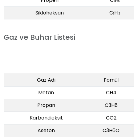
Propen
C
H
3
6
Sikloheksan
C
H
6
12
Gaz ve Buhar Listesi
Gaz Adı
Fomül
Metan
CH4
Propan
C3H8
Karbondioksit
CO2
Aseton
C3H6O