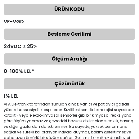
ÜRÜN KODU
VF-VGD
Besleme Gerilimi
24VDC ± 25%
Ölçüm Aralığı
0-100% LEL*
Çözünürlük
1% LEL
VFA Elektronik tarafından sunulan cihaz, yanıcı ve patlayıcı gazları
yüksek hassasiyetle tespit eder. Kızılötesi sensör teknolojisi sayesinde,
katalitik veya elektrokimyasal sensörler gibi bir kimyasal reaksiyona
göre ölçüm yapmaz ve çevredeki bozucu etkiler olan sıcaklık, basınç
ve diğer gazlardan da etkilenmez. Bu sayede, yüksek performans
sağlar ve sürekli kalibrasyon ihtiyacı duymaz, bakım gerektirmez ve
daha uzun ömürlü bir çözüm sağlar. Gelişmiş bir mikro-denetleyici