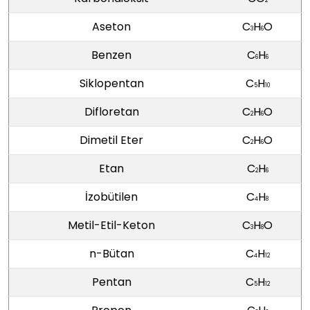
2
Aseton
C
H
O
3
6
Benzen
C
H
6
6
Siklopentan
C
H
5
10
Difloretan
C
H
O
2
6
Dimetil Eter
C
H
O
2
6
Etan
C
H
2
6
İzobütilen
C
H
4
8
Metil-Etil-Keton
C
H
O
3
8
n-Bütan
C
H
4
12
Pentan
C
H
5
12