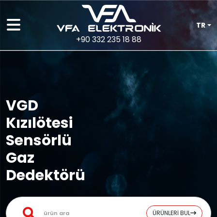
TR
+90 332 235 18 88
VGD
Kızılötesi
Sensörlü
Gaz
Dedektörü
ÜRÜNLERİ BUL