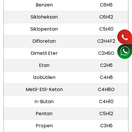
Benzen
C6H6
Sikloheksan
C6H12
Siklopentan
C5H10
Difloretan
C2H4F2
Dimetil Eter
C2H6O
Etan
C2H6
İzobütilen
C4H8
Metil-Etil-Keton
C4H8O
n-Bütan
C4H10
Pentan
C5H12
Propen
C3H6