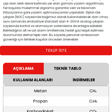
çipi olan akıllı devre kartında yer alan gömülü yazılım algoritması,
her koşulda mükemmel algılama garantisi verir ve tesisinizin
ihtiyaçlarına göre yazılım optimizasyonları yapılabilir. Dijital röle
çıkışları (NOC) sayesinde bağımsız olarak kullanılabilecek olan cihaz,
aynı zamanda endüstriyel standart olan 4-20mA analog çıkışları
sayesinde kontrol ve otomasyon sistemlerine de entegre edilebilir.
Belirlediğiniz alt ve üst alarm limitlerinde, hedef gaz tespit edilmesi
durumunda derhal tepki verir. Bu sayede, personel ve tesisinizin
güvenliği için tehlikeli koşullar önceden önlenebilir.
TEKLİF İSTE
AÇIKLAMA
TEKNİK TABLO
KULLANIM ALANLARI
İNDİRMELER
Metan
CH
4
Propan
C
H
3
8
Karbondioksit
CO