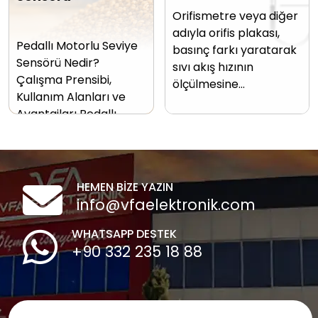
Orifismetre veya diğer
adıyla orifis plakası,
Pedallı Motorlu Seviye
basınç farkı yaratarak
Sensörü Nedir?
sıvı akış hızının
Çalışma Prensibi,
ölçülmesine…
Kullanım Alanları ve
Avantajları Pedallı…
HEMEN BİZE YAZIN
info@vfaelektronik.com
WHATSAPP DESTEK
+90 332 235 18 88