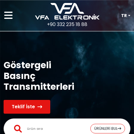
TR
+90 332 235 18 88
Göstergeli
Basınç
Transmitterleri
Teklif İste
ÜRÜNLERİ BUL