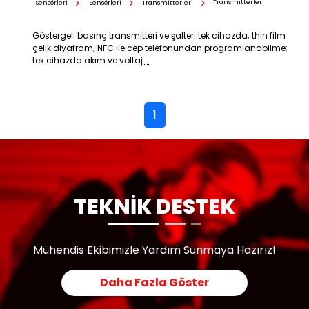
Transmitterleri
Sensörleri
Sensörleri
Transmitterleri
Göstergeli basınç transmitteri ve şalteri tek cihazda; thin film
çelik diyafram; NFC ile cep telefonundan programlanabilme;
tek cihazda akım ve voltaj
...
1
TEKNİK DESTEK
Mühendis Ekibimizle Yardım Sunmaya Hazırız!
Daha Fazla Göster