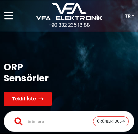
TR
+90 332 235 18 88
ORP
Sensörler
Teklif İste
ÜRÜNLERİ BUL