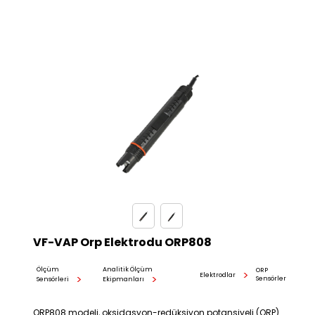
VF-VAP Orp Elektrodu ORP808
Ölçüm
Analitik Ölçüm
ORP
Elektrodlar
Sensörler
Sensörleri
Ekipmanları
ORP808 modeli, oksidasyon-redüksiyon potansiyeli (ORP)