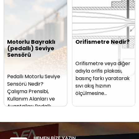
Motorlu Bayraklı
Orifismetre Nedir?
(pedallı) Seviye
Sensörü
Orifismetre veya diğer
adıyla orifis plakası,
Pedallı Motorlu Seviye
basınç farkı yaratarak
Sensörü Nedir?
sıvı akış hızının
Çalışma Prensibi,
ölçülmesine…
Kullanım Alanları ve
Avantajları Pedallı…
HEMEN BİZE YAZIN